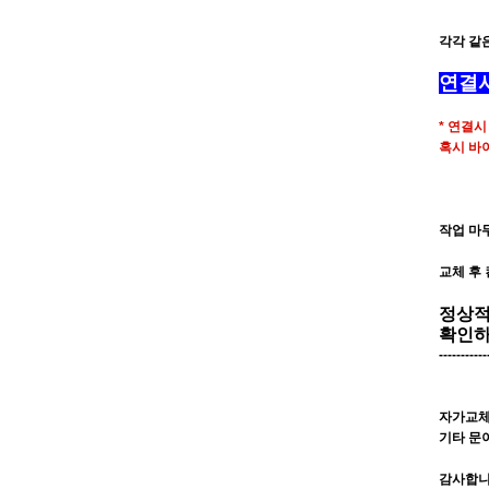
각각 같
연결시
* 연결
혹시 바
작업 마
교체 후
정상적
확인하
-----------
자가교체
기타 문이
감사합니