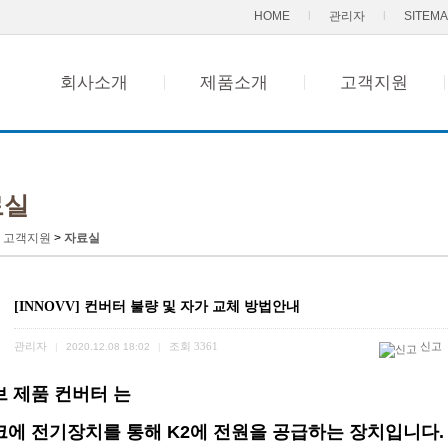
자주묻는질문
HOME
l
관리자
l
SITEM
1:1문의
자료실
회사소개
제품소개
고객지원
부속품구매
료실
>
고객지원
>
자료실
[INNOVV] 컨버터 불량 및 자가 교체 방법안내
관리자
조회
3361
신고
|
2020.12.08 18:02
|
 제품 컨버터 는
에 전기장치를 통해 K2에 전원을 공급하는 장치입니다