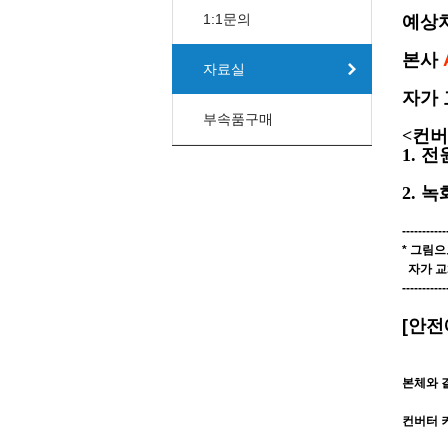
1:1문의
예상치
본사
자료실
자가 
부속품구매
<컨버
1. 
검
2. 
-----------
* 그림
자가 교
-----------
[안전
본체와 
컨버터 