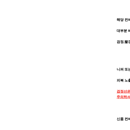
해당 컨
대부분 
검정,빨
니퍼 또
피복 노출
검정선은
주의하셔
신품 컨